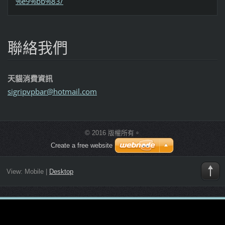
%e9%bb%83/
聯絡我們
天貓消費資訊
sigripvp
bar@hotm
ail.com
© 2016 版權所有。
Create a free website
View:
Mobile
|
Desktop