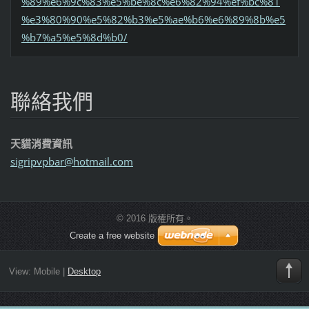
%89%e6%9c%83%e5%be%8c%e6%82%94%ef%bc%81
%e3%80%90%e5%82%b3%e5%ae%b6%e6%89%8b%e5
%b7%a5%e5%8d%b0/
聯絡我們
天貓消費資訊
sigripvp
bar@hotm
ail.com
© 2016 版權所有。
Create a free website
View:
Mobile
|
Desktop