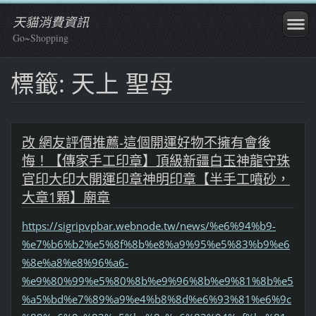
天貓消費資訊
Go~Shopping
標籤: 天上 聖母
改 網友評價推薦-這個開運好物不擁有會後
悔！【傳家手工印章】頂級新疆白玉神龍守珠
官印大印大開運印章神明印章【半手工噴砂，
大章1顆】廟章
https://sigripvpbar.webnode.tw/news/%e6%94%b9-
%e7%b6%b2%e5%8f%8b%e8%a9%95%e5%83%b9%e6
%8e%a8%e8%96%a6-
%e9%80%99%e5%80%8b%e9%96%8b%e9%81%8b%e5
%a5%bd%e7%89%a9%e4%b8%8d%e6%93%81%e6%9c