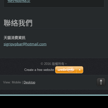
%e9%bb%83/
聯絡我們
天貓消費資訊
sigripvp
bar@hotm
ail.com
© 2016 版權所有。
Create a free website
View:
Mobile
|
Desktop